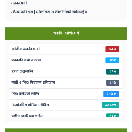
একসেবা
ইএমআইএস | মাধ্যমিক ও উচ্চশিক্ষা অধিদপ্তর
জরুরি যোগাযোগ
জাতীয় জরুরি সেবা
৯৯৯
সরকারি তথ্য ও সেবা
৩৩৩
দুদক হেল্পলাইন
১০৬
নারী ও শিশু নির্যাতন প্রতিরোধ
১০৯
শিশু সহায়তা লাইন
১০৯৮
বিআরটিএ সার্ভিস পোর্টাল
১৬১০৭
সুপ্রীম কোর্ট হেল্পলাইন
১০৩
দুর্যোগের আগাম বার্তা
১০৯৪১