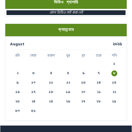
ভিডিও গ্যালারি
স্মার্ট ভূমি সেবা
১৬১২২
কোন ভিডিও সেট করা নেই
পাসপোর্ট বাতায়ন হটলাইন
১৬৪৪৫
প্রবাসী কল সেন্টার
১৬১৩৫
ক্যালেন্ডার
ই-জিপি ইমার্জেন্সি হটলাইন
১৬৫৭৫
August
২০২৬
টেলিযোগাযোগ সেবা হটলাইন
১০০
রবি
সোম
মঙ্গল
বুধ
বৃহ
শুক্র
শনি
বিদ্যুৎ বিভাগ সেবা
১৬৯৯৯
১
২
৩
৪
৫
৬
৭
৮
৯
১০
১১
১২
১৩
১৪
১৫
১৬
১৭
১৮
১৯
২০
২১
২২
২৩
২৪
২৫
২৬
২৭
২৮
২৯
৩০
৩১