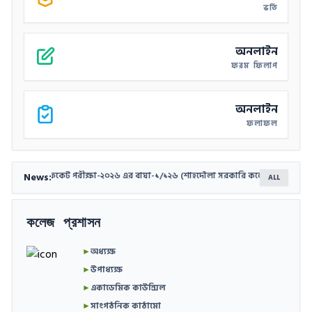
ভর্তি
বিষয়, গ্রুপ এবং ভর্তি বাতিল কার্যক্রম প্রসঙ্গে।
অনলাইন
ফরম ফিলাপ
অনলাইন
ফলাফল
News:
যমিক সার্টিফিকেট পরীক্ষা-২০২৬ এর বাঘা-১/১২৬ (শাহদৌলা সরকারি কলেজ) কেন্দ্রের ব্যবহারিক 
ALL
কলেজ প্রশাসন
►
অধ্যক্ষ
►
উপাধ্যক্ষ
►
একাডেমিক কাউন্সিল
►
সাংগঠনিক কাঠামো