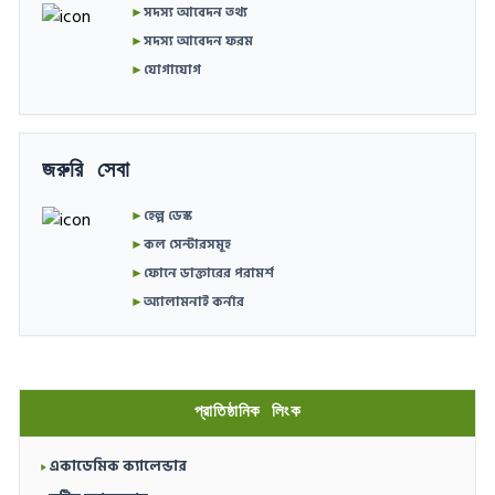
►
সদস্য আবেদন তথ্য
►
সদস্য আবেদন ফরম
►
যোগাযোগ
জরুরি সেবা
►
হেল্প ডেস্ক
►
কল সেন্টারসমূহ
►
ফোনে ডাক্তারের পরামর্শ
►
অ্যালামনাই কর্নার
প্রাতিষ্ঠানিক লিংক
একাডেমিক ক্যালেন্ডার