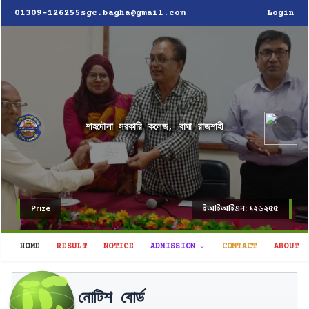
01309-126255
sgc.bagha@gmail.com
Login
শাহদৌলা সরকারি কলেজ, বাঘা রাজশাহী
Prize
ইআইআইএন: ১২৬২৫৫
HOME
RESULT
NOTICE
ADMISSION
CONTACT
ABOUT
উচ্চ মাধ্যমিক সার্টিফিকেট পরীক্ষা-২০২৬ এর
নোটিশ বোর্ড
বাঘা-১/১২৬ (শাহদৌলা সরকারি কলেজ) কেন্দ্রের