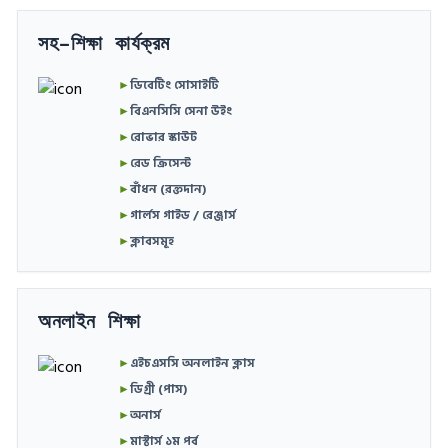
সহ-শিক্ষা কার্যক্রম
►
ডিবেটিং সোসাইটি
►
বিএনসিসি সেনা উইং
►
রোভার স্কাউট
►
রেড ক্রিসেন্ট
►
বাঁধন (রক্তদান)
►
গার্লস গাইড / রেঞ্জার্স
►
ক্লাবসমূহ
অনলাইন শিক্ষা
►
এইচএসসি অনলাইন ক্লাস
►
ডিগ্রী (পাস)
►
অনার্স
►
মাস্টার্স ১ম পর্ব