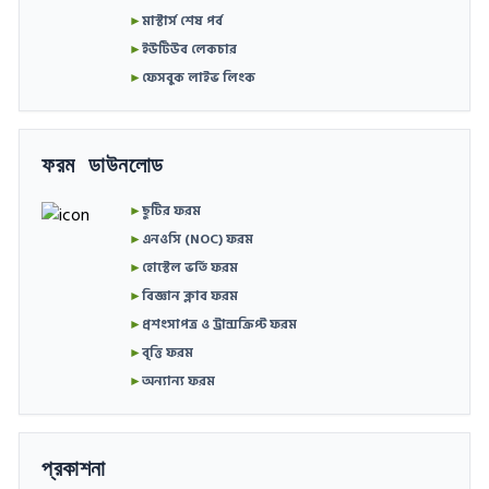
►
মাস্টার্স শেষ পর্ব
►
ইউটিউব লেকচার
►
ফেসবুক লাইভ লিংক
ফরম ডাউনলোড
►
ছুটির ফরম
►
এনওসি (NOC) ফরম
►
হোস্টেল ভর্তি ফরম
►
বিজ্ঞান ক্লাব ফরম
►
প্রশংসাপত্র ও ট্রান্সক্রিপ্ট ফরম
►
বৃত্তি ফরম
►
অন্যান্য ফরম
প্রকাশনা