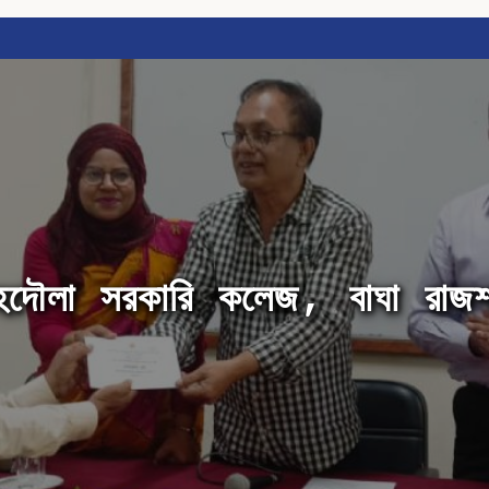
হদৌলা সরকারি কলেজ, বাঘা রাজশ