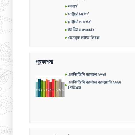
►
অনার্স
►
মাস্টার্স ১ম পর্ব
►
মাস্টার্স শেষ পর্ব
►
ইউটিউব লেকচার
►
ফেসবুক লাইভ লিংক
প্রকাশনা
►
এনজিডিসি জার্নাল ২০২৪
এনজিডিসি জার্নাল জানুয়ারি ২০২৫
►
পিডিএফ