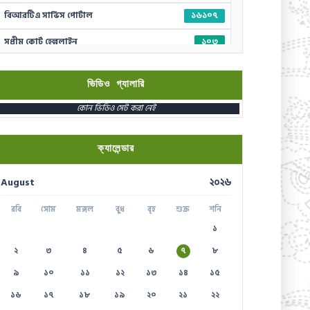
বিআরটিএ সার্ভিস পোর্টাল
১৬১০৭
সুপ্রীম কোর্ট হেল্পলাইন
১০৩
দুর্যোগের আগাম বার্তা
১০৯৪১
ভিডিও গ্যালারি
স্মার্ট ভূমি সেবা
১৬১২২
কোন ভিডিও সেট করা নেই
পাসপোর্ট বাতায়ন হটলাইন
১৬৪৪৫
প্রবাসী কল সেন্টার
১৬১৩৫
ক্যালেন্ডার
ই-জিপি ইমার্জেন্সি হটলাইন
১৬৫৭৫
August
২০২৬
টেলিযোগাযোগ সেবা হটলাইন
১০০
রবি
সোম
মঙ্গল
বুধ
বৃহ
শুক্র
শনি
বিদ্যুৎ বিভাগ সেবা
১৬৯৯৯
১
২
৩
৪
৫
৬
৭
৮
৯
১০
১১
১২
১৩
১৪
১৫
১৬
১৭
১৮
১৯
২০
২১
২২