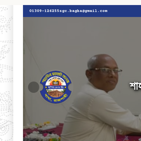
01309-126255
sgc.bagha@gmail.com
শা