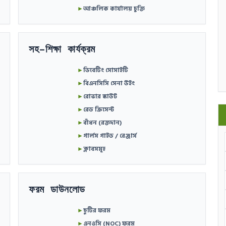
►
আঞ্চলিক কার্যালয় চুক্তি
সহ-শিক্ষা কার্যক্রম
►
ডিবেটিং সোসাইটি
►
বিএনসিসি সেনা উইং
►
রোভার স্কাউট
►
রেড ক্রিসেন্ট
►
বাঁধন (রক্তদান)
►
গার্লস গাইড / রেঞ্জার্স
►
ক্লাবসমূহ
ফরম ডাউনলোড
►
ছুটির ফরম
►
এনওসি (NOC) ফরম