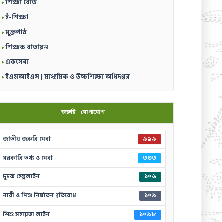
শিক্ষা বোর্ড
ই-শিক্ষা
মুক্তপাঠ
শিক্ষক বাতায়ন
একসেবা
ইএমআইএস | মাধ্যমিক ও উচ্চশিক্ষা অধিদপ্তর
জরুরি যোগাযোগ
জাতীয় জরুরি সেবা
৯৯৯
সরকারি তথ্য ও সেবা
৩৩৩
দুদক হেল্পলাইন
১০৬
নারী ও শিশু নির্যাতন প্রতিরোধ
১০৯
শিশু সহায়তা লাইন
১০৯৮