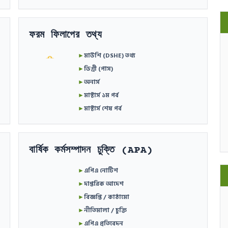
ফরম ফিলাপের তথ্য
►
মাউশি (DSHE) তথ্য
►
ডিগ্রী (পাস)
►
অনার্স
►
মাস্টার্স ১ম পর্ব
►
মাস্টার্স শেষ পর্ব
বার্ষিক কর্মসম্পাদন চুক্তি (APA)
►
এপিএ নোটিশ
►
দাপ্তরিক আদেশ
►
বিজ্ঞপ্তি / কাঠামো
►
নীতিমালা / চুক্তি
►
এপিএ প্রতিবেদন