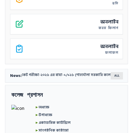
ভর্তি
বিষয়, গ্রুপ এবং ভর্তি বাতিল কার্যক্রম প্রসঙ্গে।
অনলাইন
ফরম ফিলাপ
অনলাইন
ফলাফল
News:
মিক সার্টিফিকেট পরীক্ষা-২০২৬ এর বাঘা-১/১২৬ (শাহদৌলা সরকারি কলেজ) কেন্দ্রের ব্যবহারিক প
ALL
কলেজ প্রশাসন
►
অধ্যক্ষ
►
উপাধ্যক্ষ
►
একাডেমিক কাউন্সিল
►
সাংগঠনিক কাঠামো