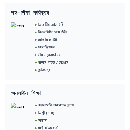
সহ-শিক্ষা কার্যক্রম
►
ডিবেটিং সোসাইটি
►
বিএনসিসি সেনা উইং
►
রোভার স্কাউট
►
রেড ক্রিসেন্ট
►
বাঁধন (রক্তদান)
►
গার্লস গাইড / রেঞ্জার্স
►
ক্লাবসমূহ
অনলাইন শিক্ষা
►
এইচএসসি অনলাইন ক্লাস
►
ডিগ্রী (পাস)
►
অনার্স
►
মাস্টার্স ১ম পর্ব