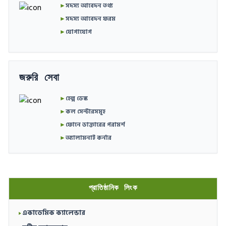
►
সদস্য আবেদন তথ্য
►
সদস্য আবেদন ফরম
►
যোগাযোগ
জরুরি সেবা
►
হেল্প ডেস্ক
►
কল সেন্টারসমূহ
►
ফোনে ডাক্তারের পরামর্শ
►
অ্যালামনাই কর্নার
প্রাতিষ্ঠানিক লিংক
একাডেমিক ক্যালেন্ডার