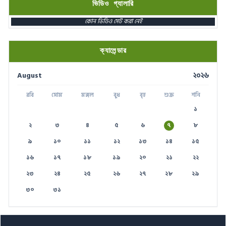
ভিডিও গ্যালারি
স্মার্ট ভূমি সেবা
১৬১২২
কোন ভিডিও সেট করা নেই
পাসপোর্ট বাতায়ন হটলাইন
১৬৪৪৫
প্রবাসী কল সেন্টার
১৬১৩৫
ক্যালেন্ডার
ই-জিপি ইমার্জেন্সি হটলাইন
১৬৫৭৫
August
২০২৬
টেলিযোগাযোগ সেবা হটলাইন
১০০
রবি
সোম
মঙ্গল
বুধ
বৃহ
শুক্র
শনি
বিদ্যুৎ বিভাগ সেবা
১৬৯৯৯
১
২
৩
৪
৫
৬
৭
৮
৯
১০
১১
১২
১৩
১৪
১৫
১৬
১৭
১৮
১৯
২০
২১
২২
২৩
২৪
২৫
২৬
২৭
২৮
২৯
৩০
৩১