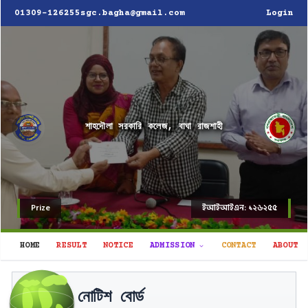
01309-126255
sgc.bagha@gmail.com
Login
শাহদৌলা সরকারি কলেজ, বাঘা রাজশাহী
Prize
ইআইআইএন: ১২৬২৫৫
HOME
RESULT
NOTICE
ADMISSION
CONTACT
ABOUT
উচ্চ মাধ্যমিক সার্টিফিকেট পরীক্ষা-২০২৬ এর
নোটিশ বোর্ড
বাঘা-১/১২৬ (শাহদৌলা সরকারি কলেজ) কেন্দ্রের