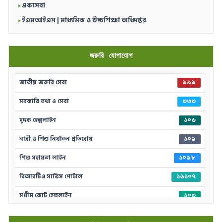
একসেবা
ইএমআইএস | মাধ্যমিক ও উচ্চশিক্ষা অধিদপ্তর
জরুরি যোগাযোগ
জাতীয় জরুরি সেবা
৯৯৯
সরকারি তথ্য ও সেবা
৩৩৩
দুদক হেল্পলাইন
১০৬
নারী ও শিশু নির্যাতন প্রতিরোধ
১০৯
শিশু সহায়তা লাইন
১০৯৮
বিআরটিএ সার্ভিস পোর্টাল
১৬১০৭
সুপ্রীম কোর্ট হেল্পলাইন
১০৩
দুর্যোগের আগাম বার্তা
১০৯৪১