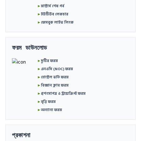
►
মাস্টার্স শেষ পর্ব
►
ইউটিউব লেকচার
►
ফেসবুক লাইভ লিংক
ফরম ডাউনলোড
►
ছুটির ফরম
►
এনওসি (NOC) ফরম
►
হোস্টেল ভর্তি ফরম
►
বিজ্ঞান ক্লাব ফরম
►
প্রশংসাপত্র ও ট্রান্সক্রিপ্ট ফরম
►
বৃত্তি ফরম
►
অন্যান্য ফরম
প্রকাশনা