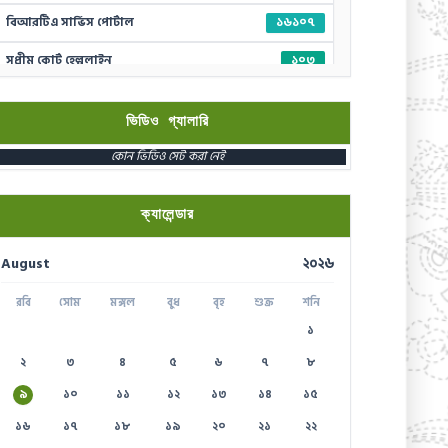
বিআরটিএ সার্ভিস পোর্টাল
১৬১০৭
সুপ্রীম কোর্ট হেল্পলাইন
১০৩
দুর্যোগের আগাম বার্তা
১০৯৪১
ভিডিও গ্যালারি
স্মার্ট ভূমি সেবা
১৬১২২
কোন ভিডিও সেট করা নেই
পাসপোর্ট বাতায়ন হটলাইন
১৬৪৪৫
প্রবাসী কল সেন্টার
১৬১৩৫
ক্যালেন্ডার
ই-জিপি ইমার্জেন্সি হটলাইন
১৬৫৭৫
August
২০২৬
টেলিযোগাযোগ সেবা হটলাইন
১০০
রবি
সোম
মঙ্গল
বুধ
বৃহ
শুক্র
শনি
বিদ্যুৎ বিভাগ সেবা
১৬৯৯৯
১
২
৩
৪
৫
৬
৭
৮
৯
১০
১১
১২
১৩
১৪
১৫
১৬
১৭
১৮
১৯
২০
২১
২২