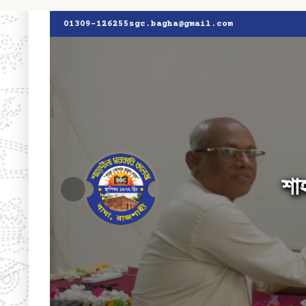
01309-126255
sgc.bagha@gmail.com
শা