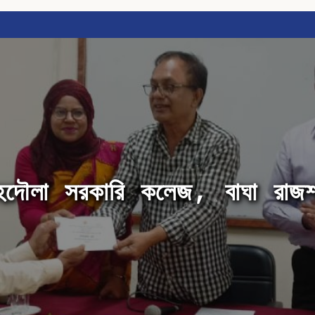
হদৌলা সরকারি কলেজ, বাঘা রাজশ