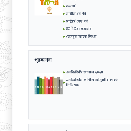
►
অনার্স
►
মাস্টার্স ১ম পর্ব
►
মাস্টার্স শেষ পর্ব
►
ইউটিউব লেকচার
►
ফেসবুক লাইভ লিংক
প্রকাশনা
►
এনজিডিসি জার্নাল ২০২৪
এনজিডিসি জার্নাল জানুয়ারি ২০২৫
►
পিডিএফ