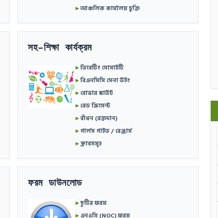
►
আঞ্চলিক কার্যালয় চুক্তি
সহ-শিক্ষা কার্যক্রম
►
ডিবেটিং সোসাইটি
►
বিএনসিসি সেনা উইং
►
রোভার স্কাউট
►
রেড ক্রিসেন্ট
►
বাঁধন (রক্তদান)
►
গার্লস গাইড / রেঞ্জার্স
►
ক্লাবসমূহ
ফরম ডাউনলোড
►
ছুটির ফরম
►
এনওসি (NOC) ফরম