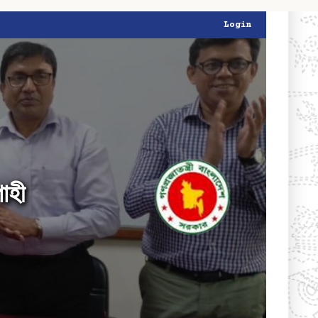
Login
াহী