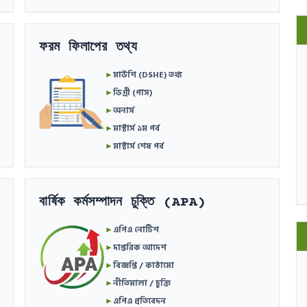
ফরম ফিলাপের তথ্য
►
মাউশি (DSHE) তথ্য
►
ডিগ্রী (পাস)
►
অনার্স
►
মাস্টার্স ১ম পর্ব
►
মাস্টার্স শেষ পর্ব
বার্ষিক কর্মসম্পাদন চুক্তি (APA)
►
এপিএ নোটিশ
►
দাপ্তরিক আদেশ
►
বিজ্ঞপ্তি / কাঠামো
►
নীতিমালা / চুক্তি
►
এপিএ প্রতিবেদন