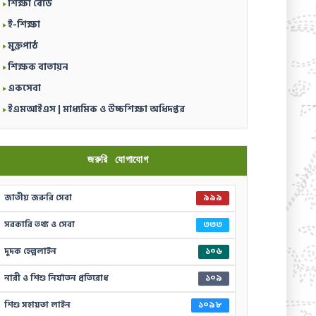
শিক্ষা বোর্ড
ই-শিক্ষা
মুক্তপাঠ
শিক্ষক বাতায়ন
একসেবা
ইএমআইএস | মাধ্যমিক ও উচ্চশিক্ষা অধিদপ্তর
জরুরি যোগাযোগ
জাতীয় জরুরি সেবা
৯৯৯
সরকারি তথ্য ও সেবা
৩৩৩
দুদক হেল্পলাইন
১০৬
নারী ও শিশু নির্যাতন প্রতিরোধ
১০৯
শিশু সহায়তা লাইন
১০৯৮