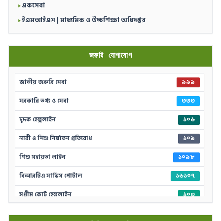
একসেবা
ইএমআইএস | মাধ্যমিক ও উচ্চশিক্ষা অধিদপ্তর
জরুরি যোগাযোগ
জাতীয় জরুরি সেবা
৯৯৯
সরকারি তথ্য ও সেবা
৩৩৩
দুদক হেল্পলাইন
১০৬
নারী ও শিশু নির্যাতন প্রতিরোধ
১০৯
শিশু সহায়তা লাইন
১০৯৮
বিআরটিএ সার্ভিস পোর্টাল
১৬১০৭
সুপ্রীম কোর্ট হেল্পলাইন
১০৩
দুর্যোগের আগাম বার্তা
১০৯৪১