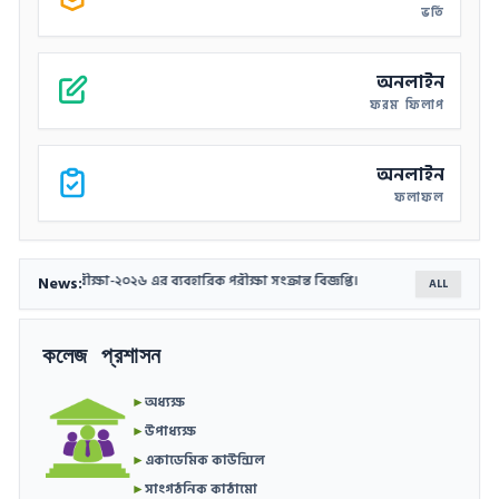
ভর্তি
অনলাইন
ফরম ফিলাপ
অনলাইন
ফলাফল
News:
টিফিকেট পরীক্ষা-২০২৬ এর ব্যবহারিক পরীক্ষা সংক্রান্ত বিজ্ঞপ্তি।
২০২৫ সালের ডিগ্র
ALL
কলেজ প্রশাসন
►
অধ্যক্ষ
►
উপাধ্যক্ষ
►
একাডেমিক কাউন্সিল
►
সাংগঠনিক কাঠামো