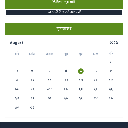
ভিডিও গ্যালারি
স্মার্ট ভূমি সেবা
১৬১২২
কোন ভিডিও সেট করা নেই
পাসপোর্ট বাতায়ন হটলাইন
১৬৪৪৫
প্রবাসী কল সেন্টার
১৬১৩৫
ক্যালেন্ডার
ই-জিপি ইমার্জেন্সি হটলাইন
১৬৫৭৫
August
২০২৬
টেলিযোগাযোগ সেবা হটলাইন
১০০
রবি
সোম
মঙ্গল
বুধ
বৃহ
শুক্র
শনি
বিদ্যুৎ বিভাগ সেবা
১৬৯৯৯
১
২
৩
৪
৫
৬
৭
৮
৯
১০
১১
১২
১৩
১৪
১৫
১৬
১৭
১৮
১৯
২০
২১
২২
২৩
২৪
২৫
২৬
২৭
২৮
২৯
৩০
৩১