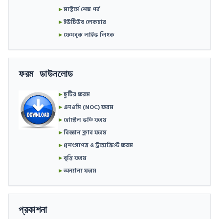
►
মাস্টার্স শেষ পর্ব
►
ইউটিউব লেকচার
►
ফেসবুক লাইভ লিংক
ফরম ডাউনলোড
►
ছুটির ফরম
►
এনওসি (NOC) ফরম
►
হোস্টেল ভর্তি ফরম
►
বিজ্ঞান ক্লাব ফরম
►
প্রশংসাপত্র ও ট্রান্সক্রিপ্ট ফরম
►
বৃত্তি ফরম
►
অন্যান্য ফরম
প্রকাশনা