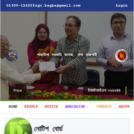
01309-126255
sgc.bagha@gmail.com
Login
শাহদৌলা সরকারি কলেজ, বাঘা রাজশাহী
Prize
ইআইআইএন: ১২৬২৫৫
HOME
RESULT
NOTICE
ADMISSION
CONTACT
ABOUT
উচ্চ মাধ্যমিক সার্টিফিকেট পরীক্ষা-২০২৬ এর
নোটিশ বোর্ড
ব্যবহারিক পরীক্ষা সংক্রান্ত বিজ্ঞপ্তি।