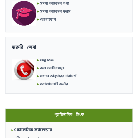
►
সদস্য আবেদন তথ্য
►
সদস্য আবেদন ফরম
►
যোগাযোগ
জরুরি সেবা
►
হেল্প ডেস্ক
►
কল সেন্টারসমূহ
►
ফোনে ডাক্তারের পরামর্শ
►
অ্যালামনাই কর্নার
প্রাতিষ্ঠানিক লিংক
একাডেমিক ক্যালেন্ডার