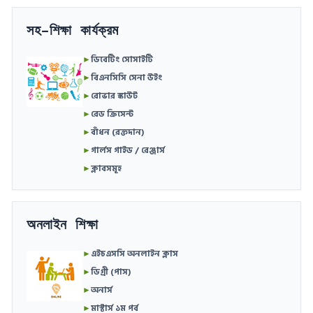
সহ-শিক্ষা কার্যক্রম
►
ডিবেটিং সোসাইটি
►
বিএনসিসি সেনা উইং
►
রোভার স্কাউট
►
রেড ক্রিসেন্ট
►
বাঁধন (রক্তদান)
►
গার্লস গাইড / রেঞ্জার্স
►
ক্লাবসমূহ
অনলাইন শিক্ষা
►
এইচএসসি অনলাইন ক্লাস
►
ডিগ্রী (পাস)
►
অনার্স
►
মাস্টার্স ১ম পর্ব